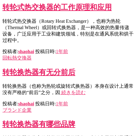
转轮式热交换器的工作原理和应用
转轮式热交换器（Rotary Heat Exchanger），也称为热轮
（Thermal Wheel）或回转式换热器，是一种高效的热量传递
设备，广泛应用于工业和建筑领域，特别是在通风系统和烘干
过程中。
投稿者:
shaohai
投稿日時:
1年
前
回転熱交換器
转轮换热器有无分前后
转轮换热器（也称为热轮或旋转式换热器）本身在设计上通常
没有严格的“前后”之分，因
続きを読む
投稿者:
shaohai
投稿日時:
1年
前
ブランド企業
转轮换热器有哪些品牌