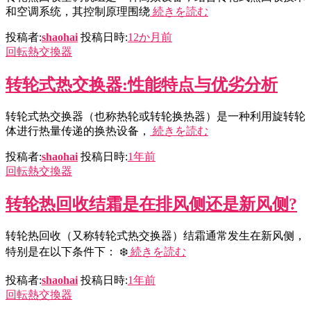
和空调系统，其控制原理围绕
続きを読む
投稿者:
shaohai
投稿日時:
12か月
前
回転熱交換器
转轮式热交换器:性能特点与优劣分析
转轮式热交换器（也称热轮或转轮换热器）是一种利用旋转轮
体进行热量传递的换热设备，
続きを読む
投稿者:
shaohai
投稿日時:
1年
前
回転熱交換器
转轮热回收结霜是在排风侧还是新风侧?
转轮热回收（又称转轮式热交换器）结霜通常发生在新风侧，
特别是在以下条件下： ❄️
続きを読む
投稿者:
shaohai
投稿日時:
1年
前
回転熱交換器