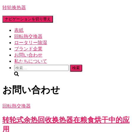
转轮换热器
ナビゲーションを切り替え
表紙
回転熱交換器
ロータリー除湿
ブランド企業
お問い合わせ
私たちについて
検
索:
お問い合わせ
回転熱交換器
转轮式余热回收换热器在粮食烘干中的应
用