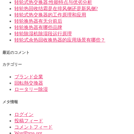
转轮式热交换器:性能特点与优劣分析
转轮热回收结霜是在排风侧还是新风侧?
转轮式热交换器的工作原理和应用
转轮换热器有无分前后
转轮换热器有哪些品牌
转轮除湿机除湿段运行原理
转轮式余热回收换热器的应用场景有哪些？
最近のコメント
カテゴリー
ブランド企業
回転熱交換器
ロータリー除湿
メタ情報
ログイン
投稿フィード
コメントフィード
WordPress.org