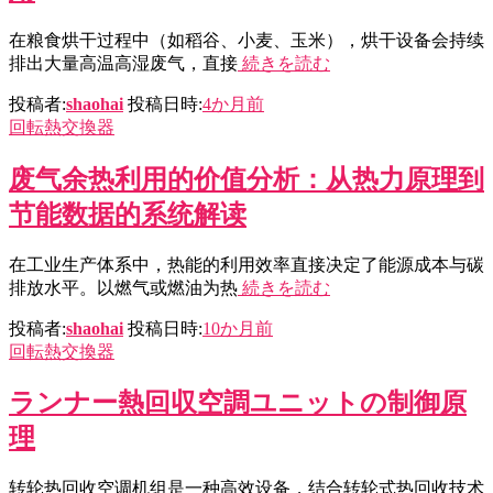
在粮食烘干过程中（如稻谷、小麦、玉米），烘干设备会持续
排出大量高温高湿废气，直接
続きを読む
投稿者:
shaohai
投稿日時:
4か月
前
回転熱交換器
废气余热利用的价值分析：从热力原理到
节能数据的系统解读
在工业生产体系中，热能的利用效率直接决定了能源成本与碳
排放水平。以燃气或燃油为热
続きを読む
投稿者:
shaohai
投稿日時:
10か月
前
回転熱交換器
ランナー熱回収空調ユニットの制御原
理
转轮热回收空调机组是一种高效设备，结合转轮式热回收技术