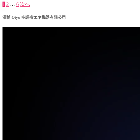
1
2
…
6
次へ
投
稿
淄博 Qiyu 空調省エネ機器有限公司
の
ペ
ー
ジ
送
り