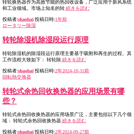
转轮换热器作为高效节能的热回收设备，广泛应用于新风系统
和工业领域。市场上知名的转
続きを読む
投稿者:
shaohai
投稿日時:
1年
前
ロータリー除湿
转轮除湿机除湿段运行原理
转轮除湿机的除湿段运行原理主要基于吸附和再生的过程。其
工作流程大致如下： 转轮除
続きを読む
投稿者:
shaohai
投稿日時:
2年
2024-10-31
前
回転熱交換器
转轮式余热回收换热器的应用场景有哪
些？
转轮式余热回收换热器的应用场景广泛，主要包括以下几个领
域： 转轮式余热回收换热器
続きを読む
投稿者:
shaohai
投稿日時:
2年
2024-09-27
前