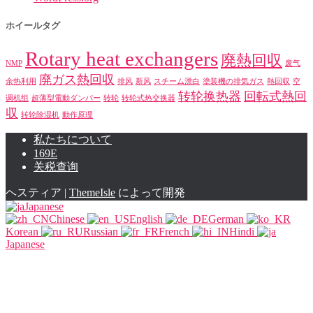
ホイールタグ
Rotary heat exchangers
廃熱回収
NMP
废气
廃ガス熱回収
余热利用
排风
新风
スチーム漂白
塗装機の排気ガス
熱回収
空
转轮换热器
回転式熱回
调机组
超薄型電動ダンパー
转轮
转轮式热交换器
収
转轮除湿机
動作原理
私たちについて
169E
关税查询
ヘスティア |
ThemeIsle
によって開発
Japanese
Chinese
English
German
Korean
Russian
French
Hindi
Japanese